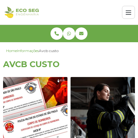
Home
Informações
Avcb custo
AVCB CUSTO