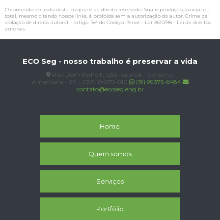
O conteúdo do texto desta página é de direito reservado. Sua reprodução, parcial ou
total, mesmo citando nossos links, é proibida sem a autorização do autor. Crime de
violação de direito autoral – artigo 184 do Código Penal –
Lei 9610/98 - Lei de direitos
autorais
.
ECO Seg - nosso trabalho é preservar a vida
Rua Dom Pedro II, 1253, Sala 04 - Conserva
Americana - SP - CEP: 04571-010
(19) 99375-6484
contato@ecoseg.eng.br
Home
Quem somos
Serviços
Portfólio