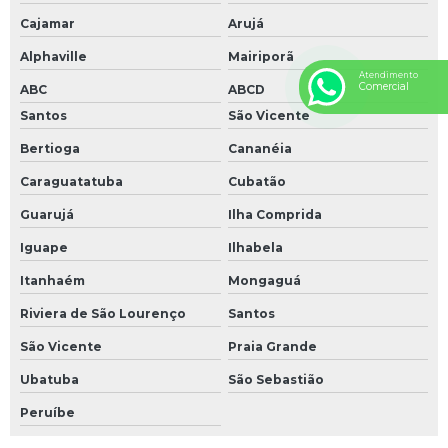
Cajamar
Arujá
Alphaville
Mairiporã
Atendimento
Comercial
ABC
ABCD
Santos
São Vicente
Bertioga
Cananéia
Caraguatatuba
Cubatão
Guarujá
Ilha Comprida
Iguape
Ilhabela
Itanhaém
Mongaguá
Riviera de São Lourenço
Santos
São Vicente
Praia Grande
Ubatuba
São Sebastião
Peruíbe