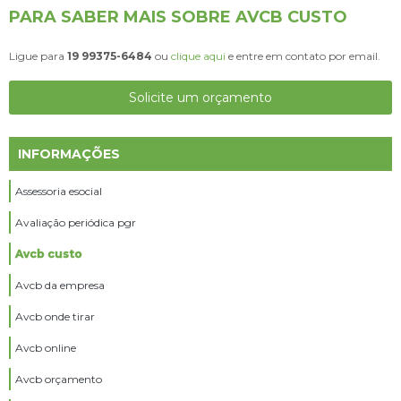
PARA SABER MAIS SOBRE AVCB CUSTO
Ligue para
19 99375-6484
ou
clique aqui
e entre em contato por email.
Solicite um orçamento
INFORMAÇÕES
Assessoria esocial
Avaliação periódica pgr
Avcb custo
Avcb da empresa
Avcb onde tirar
Avcb online
Avcb orçamento