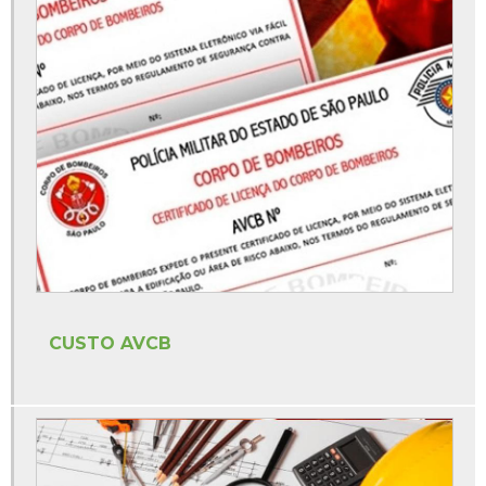
Empresa que faz avcb
Empresas de avcb sp
Laudo bombeiro clcb
Licença lp li lo
Licenciamento ambiental lp
Licenciamento ambiental lp li lo
Orçamento pgr
Treinamentos segurança do trabalho ead
Treinamentos segurança do trabalho online
CUSTO AVCB
Treinamentos sst esocial
Valor elaboração pgr
Valor estudo de impacto de vizinhança
Valor ltcat