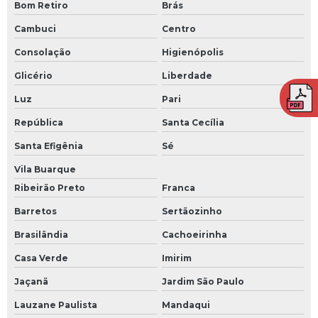
Bom Retiro
Brás
Treinamento de brigada contra incêndio em piracicaba sp
Cambuci
Centro
Treinamento de brigada contra incêndio em sorocaba sp
Consolação
Higienópolis
Treinamento de brigada em americana
Glicério
Liberdade
Treinamento de brigada em americana sp
Luz
Pari
Treinamento de brigada em campinas
República
Santa Cecília
Treinamento de brigada em piracicaba
Santa Efigênia
Sé
Treinamento de brigada em sorocaba
Vila Buarque
Treinamento nr para empresas
Ribeirão Preto
Franca
Barretos
Sertãozinho
Brasilândia
Cachoeirinha
Casa Verde
Imirim
Jaçanã
Jardim São Paulo
Lauzane Paulista
Mandaqui