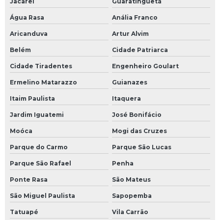
Jacareí
Guaratinguetá
Água Rasa
Anália Franco
Aricanduva
Artur Alvim
Belém
Cidade Patriarca
Cidade Tiradentes
Engenheiro Goulart
Ermelino Matarazzo
Guianazes
Itaim Paulista
Itaquera
Jardim Iguatemi
José Bonifácio
Moóca
Mogi das Cruzes
Parque do Carmo
Parque São Lucas
Parque São Rafael
Penha
Ponte Rasa
São Mateus
São Miguel Paulista
Sapopemba
Tatuapé
Vila Carrão