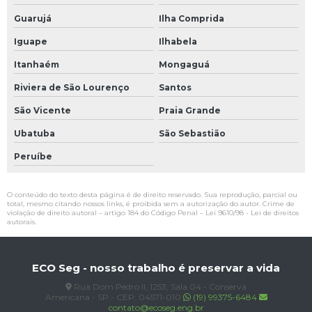
Guarujá
Ilha Comprida
Iguape
Ilhabela
Itanhaém
Mongaguá
Riviera de São Lourenço
Santos
São Vicente
Praia Grande
Ubatuba
São Sebastião
Peruíbe
O conteúdo do texto desta página é de direito reservado. Sua reprodução, parcial ou
total, mesmo citando nossos links, é proibida sem a autorização do autor. Crime de
violação de direito autoral – artigo 184 do Código Penal –
Lei 9610/98 - Lei de direitos
autorais
.
ECO Seg - nosso trabalho é preservar a vida
Rua Dom Pedro II, 1253, Sala 04 - Conserva
Americana - SP - CEP: 04571-010
(19) 99375-6484
contato@ecoseg.eng.br