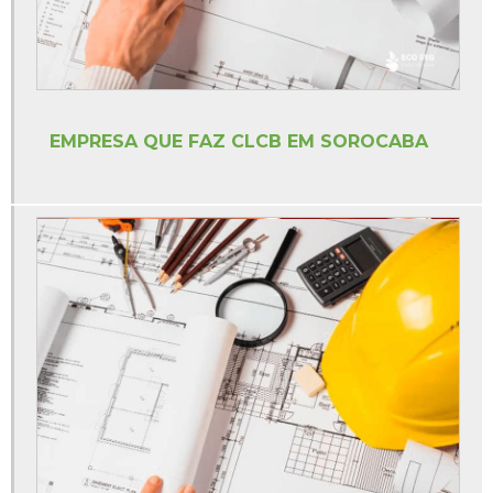
Licenciamento ambiental lp li lo
Orçamento pgr
Treinamentos segurança do trabalho ead
Treinamentos segurança do trabalho online
EMPRESA QUE FAZ CLCB EM SOROCABA
Treinamentos sst esocial
Valor elaboração pgr
Valor estudo de impacto de vizinhança
Valor ltcat
Valor para fazer ltcat
Visita técnica de segurança do trabalho
Empresa de segurança do trabalho sp
Empresa de segurança do trabalho em americana
Treinamento da brigada de incêndio em americana