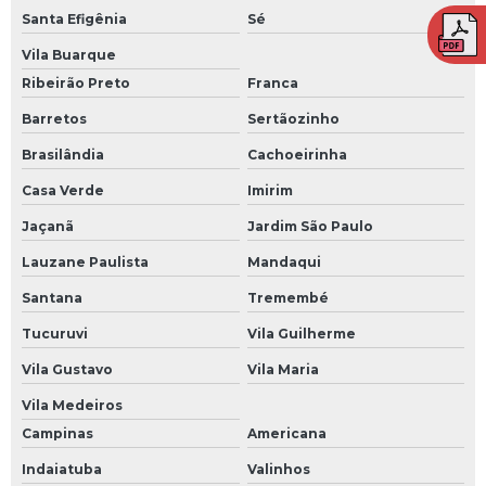
Santa Efigênia
Sé
Treinamento de brigada em sorocaba
Vila Buarque
Treinamento nr para empresas
Ribeirão Preto
Franca
Barretos
Sertãozinho
Brasilândia
Cachoeirinha
Casa Verde
Imirim
Jaçanã
Jardim São Paulo
Lauzane Paulista
Mandaqui
Santana
Tremembé
Tucuruvi
Vila Guilherme
Vila Gustavo
Vila Maria
Vila Medeiros
Campinas
Americana
Indaiatuba
Valinhos