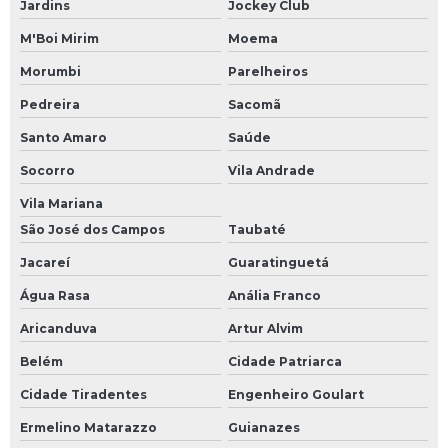
Jardins
Jockey Club
M'Boi Mirim
Moema
Morumbi
Parelheiros
Pedreira
Sacomã
Santo Amaro
Saúde
Socorro
Vila Andrade
Vila Mariana
São José dos Campos
Taubaté
Jacareí
Guaratinguetá
Água Rasa
Anália Franco
Aricanduva
Artur Alvim
Belém
Cidade Patriarca
Cidade Tiradentes
Engenheiro Goulart
Ermelino Matarazzo
Guianazes