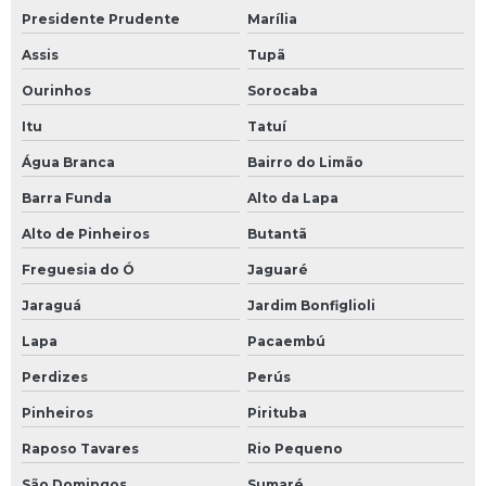
Presidente Prudente
Marília
Assis
Tupã
Ourinhos
Sorocaba
Itu
Tatuí
Água Branca
Bairro do Limão
Barra Funda
Alto da Lapa
Alto de Pinheiros
Butantã
Freguesia do Ó
Jaguaré
Jaraguá
Jardim Bonfiglioli
Lapa
Pacaembú
Perdizes
Perús
Pinheiros
Pirituba
Raposo Tavares
Rio Pequeno
São Domingos
Sumaré