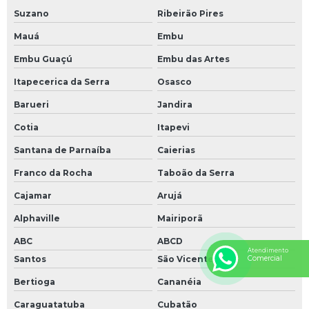
Suzano
Ribeirão Pires
Mauá
Embu
Embu Guaçú
Embu das Artes
Itapecerica da Serra
Osasco
Barueri
Jandira
Cotia
Itapevi
Santana de Parnaíba
Caierias
Franco da Rocha
Taboão da Serra
Cajamar
Arujá
Alphaville
Mairiporã
ABC
ABCD
Atendimento
Santos
São Vicente
Comercial
Bertioga
Cananéia
Caraguatatuba
Cubatão