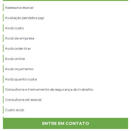
Assessoria esocial
Avaliação periódica pgr
Avcb custo
Avcb da empresa
Avcb onde tirar
Avcb online
Avcb orçamento
Avcb quanto custa
Consultoria e treinamento de segurança do trabalho
Consultoria sst esocial
Custo avcb
Custo ltcat
ENTRE EM CONTATO
Emissão avcb