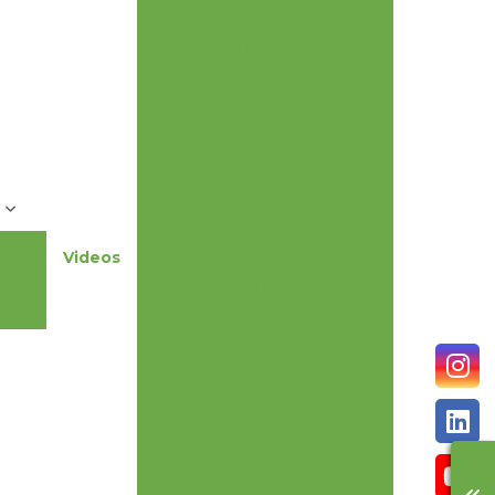
campinas
Assessoria esocial em
piracicaba
Assessoria esocial em
sorocaba
Consultoria avcb em
americana
o
Consultoria avcb em
campinas
he
Videos
o
Consultoria avcb em
piracicaba
ores
Consultoria avcb em
sorocaba
Emissão de clcb em
americana
Emissão de clcb em
campinas