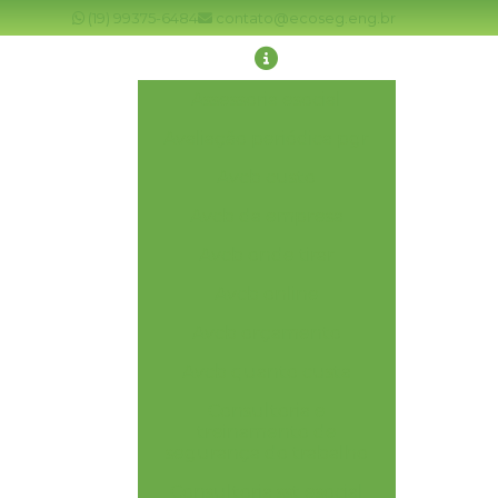
(19) 99375-6484
contato@ecoseg.eng.br
Assessoria esocial
Avaliação periódica pgr
Avcb custo
Avcb da empresa
Avcb onde tirar
Avcb online
Avcb orçamento
Avcb quanto custa
Consultoria e
treinamento de
segurança do trabalho
Consultoria sst esocial