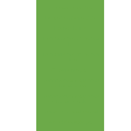
Empresas de avcb sp
Laudo bombeiro clcb
Licença lp li lo
Licenciamento ambiental
lp
Licenciamento ambiental
lp li lo
Orçamento pgr
Treinamentos segurança
do trabalho ead
Treinamentos segurança
do trabalho online
Treinamentos sst esocial
Valor elaboração pgr