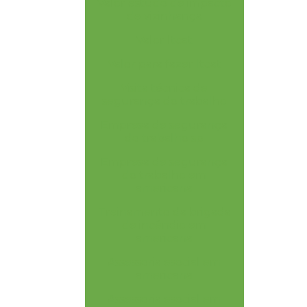
Valor estudo de impacto
de vizinhança
Valor ltcat
Valor para fazer ltcat
Visita técnica de
segurança do trabalho
Empresa de segurança
do trabalho sp
Empresa de segurança
do trabalho em
americana
Treinamento da brigada
de incêndio em
americana
Assessoria esocial em
americana
Assessoria esocial em