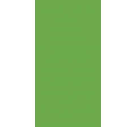
Custo avcb
Custo ltcat
Emissão avcb
Emitir clcb sp
Empresa de avcb
Empresa de consultoria e
treinamento de
segurança do trabalho
Empresa de laudo avcb
Empresa de laudo de
insalubridade
Empresa especializada
em avcb
Empresa para renovação
de avcb
Empresa que faz avcb