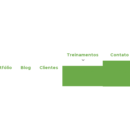
Contat
Treinamentos
Trabal
tfólio
Blog
Clientes
Presencial
Conosc
EAD
Forneced