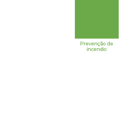
Perícias
Trabalhistas
Envio dos
Eventos de SST
no E-Social
Prevenção de
incendio