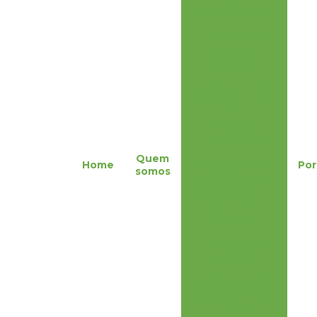
meio ambiente
Estudos e
Laudos
Técnicos
Gerenciamento
de Resíduos
Perícia
Ambiental
Quem
Assessoria em
Home
Por
somos
Estações de
Tratamento de
Água e
Efluentes
Segurança do
trabalho
Elaboração de
Documentos e
Laudos