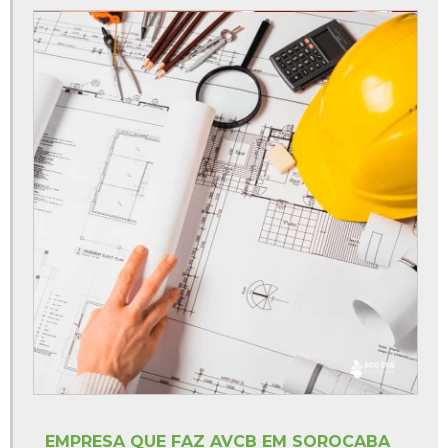
Empresa de laudo avcb
Empresa de laudo de insalubridade
Empresa especializada em avcb
Empresa para renovação de avcb
Empresa que faz avcb
Empresas de avcb sp
Laudo bombeiro clcb
Licença lp li lo
Licenciamento ambiental lp
Licenciamento ambiental lp li lo
Orçamento pgr
Treinamentos segurança do trabalho ead
Treinamentos segurança do trabalho online
EMPRESA QUE FAZ AVCB EM SOROCABA