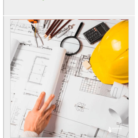
Treinamentos sst esocial
Valor elaboração pgr
Valor estudo de impacto de vizinhança
Valor ltcat
Valor para fazer ltcat
Visita técnica de segurança do trabalho
Empresa de segurança do trabalho sp
Empresa de segurança do trabalho em americana
Treinamento da brigada de incêndio em americana
Assessoria esocial em americana
Assessoria esocial em campinas
Assessoria esocial em piracicaba
Assessoria esocial em sorocaba