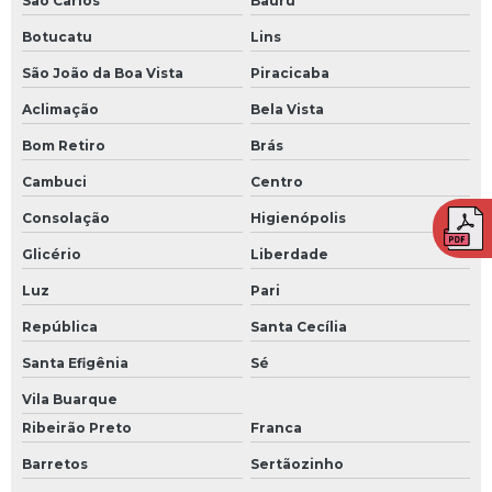
São Carlos
Bauru
Treinamento de brigada contra incêndio em americana
Botucatu
Lins
Treinamento de brigada contra incêndio em americana sp
São João da Boa Vista
Piracicaba
Aclimação
Bela Vista
Treinamento de brigada contra incêndio em campinas sp
Bom Retiro
Brás
Treinamento de brigada contra incêndio em piracicaba sp
Cambuci
Centro
Treinamento de brigada contra incêndio em sorocaba sp
Consolação
Higienópolis
Treinamento de brigada em americana
Glicério
Liberdade
Treinamento de brigada em americana sp
Luz
Pari
Treinamento de brigada em campinas
República
Santa Cecília
Treinamento de brigada em piracicaba
Santa Efigênia
Sé
Treinamento de brigada em sorocaba
Vila Buarque
Treinamento nr para empresas
Ribeirão Preto
Franca
Barretos
Sertãozinho