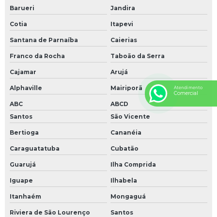
Barueri
Jandira
Cotia
Itapevi
Santana de Parnaíba
Caierias
Franco da Rocha
Taboão da Serra
Cajamar
Arujá
Alphaville
Mairiporã
Atendimento
Comercial
ABC
ABCD
Santos
São Vicente
Bertioga
Cananéia
Caraguatatuba
Cubatão
Guarujá
Ilha Comprida
Iguape
Ilhabela
Itanhaém
Mongaguá
Riviera de São Lourenço
Santos