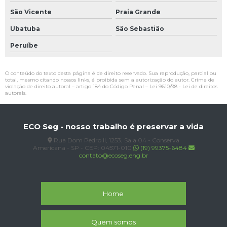
São Vicente
Praia Grande
Ubatuba
São Sebastião
Peruíbe
O conteúdo do texto desta página é de direito reservado. Sua reprodução, parcial ou
total, mesmo citando nossos links, é proibida sem a autorização do autor. Crime de
violação de direito autoral – artigo 184 do Código Penal –
Lei 9610/98 - Lei de direitos
autorais
.
ECO Seg - nosso trabalho é preservar a vida
Rua Dom Pedro II, 1253, Sala 04 - Conserva
Americana - SP - CEP: 04571-010
(19) 99375-6484
contato@ecoseg.eng.br
Home
Quem somos