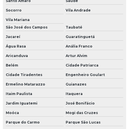
Santo Amaro
Saúde
Socorro
Vila Andrade
Vila Mariana
São José dos Campos
Taubaté
Jacareí
Guaratinguetá
Água Rasa
Anália Franco
Aricanduva
Artur Alvim
Belém
Cidade Patriarca
Cidade Tiradentes
Engenheiro Goulart
Ermelino Matarazzo
Guianazes
Itaim Paulista
Itaquera
Jardim Iguatemi
José Bonifácio
Moóca
Mogi das Cruzes
Parque do Carmo
Parque São Lucas