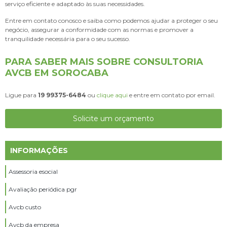
serviço eficiente e adaptado às suas necessidades.
Entre em contato conosco e saiba como podemos ajudar a proteger o seu
negócio, assegurar a conformidade com as normas e promover a
tranquilidade necessária para o seu sucesso.
PARA SABER MAIS SOBRE CONSULTORIA
AVCB EM SOROCABA
Ligue para
19 99375-6484
ou
clique aqui
e entre em contato por email.
Solicite um orçamento
INFORMAÇÕES
Assessoria esocial
Avaliação periódica pgr
Avcb custo
Avcb da empresa