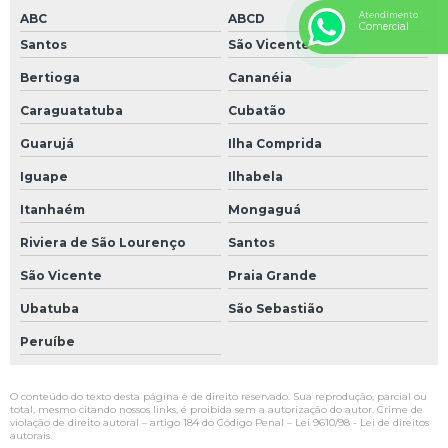
Atendimento
ABC
ABCD
Comercial
Santos
São Vicente
Bertioga
Cananéia
Caraguatatuba
Cubatão
Guarujá
Ilha Comprida
Iguape
Ilhabela
Itanhaém
Mongaguá
Riviera de São Lourenço
Santos
São Vicente
Praia Grande
Ubatuba
São Sebastião
Peruíbe
O conteúdo do texto desta página é de direito reservado. Sua reprodução, parcial ou
total, mesmo citando nossos links, é proibida sem a autorização do autor. Crime de
violação de direito autoral – artigo 184 do Código Penal –
Lei 9610/98 - Lei de direitos
autorais
.