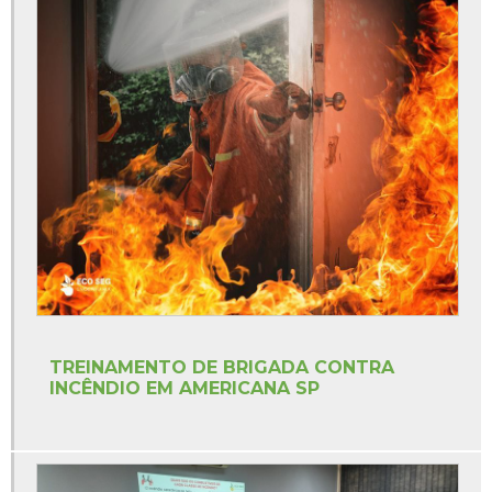
Empresa para renovação de avcb
Empresa que faz avcb
Empresas de avcb sp
Laudo bombeiro clcb
Licença lp li lo
Licenciamento ambiental lp
Licenciamento ambiental lp li lo
Orçamento pgr
Treinamentos segurança do trabalho ead
Treinamentos segurança do trabalho online
TREINAMENTO DE BRIGADA CONTRA
Treinamentos sst esocial
INCÊNDIO EM AMERICANA SP
Valor elaboração pgr
Valor estudo de impacto de vizinhança