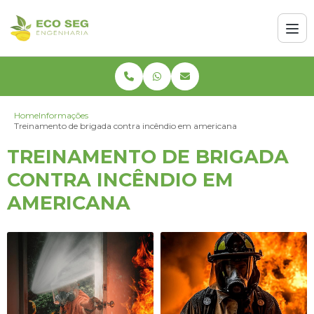
Home
Informações
Treinamento de brigada contra incêndio em americana
TREINAMENTO DE BRIGADA
CONTRA INCÊNDIO EM
AMERICANA