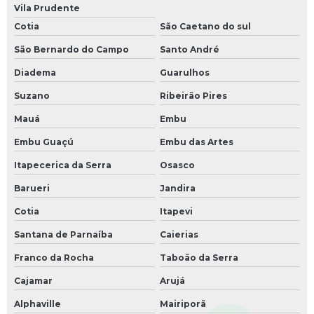
Vila Prudente
Cotia
São Caetano do sul
São Bernardo do Campo
Santo André
Diadema
Guarulhos
Suzano
Ribeirão Pires
Mauá
Embu
Embu Guaçú
Embu das Artes
Itapecerica da Serra
Osasco
Barueri
Jandira
Cotia
Itapevi
Santana de Parnaíba
Caierias
Franco da Rocha
Taboão da Serra
Cajamar
Arujá
Alphaville
Mairiporã