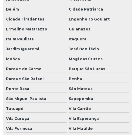
Belém
Cidade Patriarca
Cidade Tiradentes
Engenheiro Goulart
Ermelino Matarazzo
Guianazes
Itaim Paulista
Itaquera
Jardim Iguatemi
José Bonifácio
Moóca
Mogi das Cruzes
Parque do Carmo
Parque São Lucas
Parque São Rafael
Penha
Ponte Rasa
São Mateus
São Miguel Paulista
Sapopemba
Tatuapé
Vila Carrão
Vila Curuçá
Vila Esperança
Vila Formosa
Vila Matilde