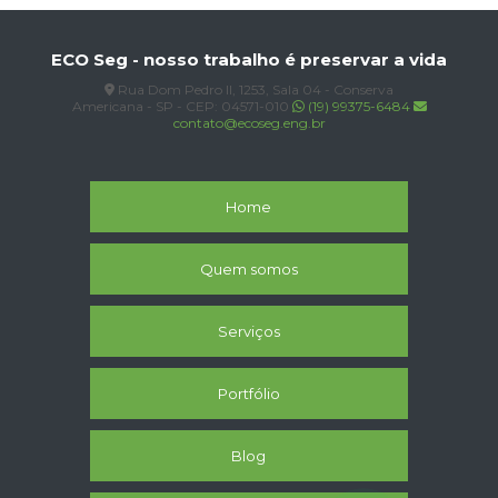
ECO Seg - nosso trabalho é preservar a vida
Rua Dom Pedro II, 1253, Sala 04 - Conserva
Americana - SP - CEP: 04571-010
(19) 99375-6484
contato@ecoseg.eng.br
Home
Quem somos
Serviços
Portfólio
Blog