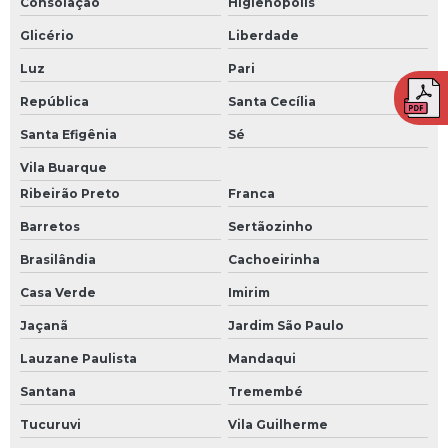
Consolação
Higienópolis
Treinamento de brigada contra incêndio em piracicaba sp
Glicério
Liberdade
Treinamento de brigada contra incêndio em sorocaba sp
Luz
Pari
Treinamento de brigada em americana
República
Santa Cecília
Treinamento de brigada em americana sp
Santa Efigênia
Sé
Vila Buarque
Treinamento de brigada em campinas
Ribeirão Preto
Franca
Treinamento de brigada em piracicaba
Barretos
Sertãozinho
Treinamento de brigada em sorocaba
Brasilândia
Cachoeirinha
Treinamento nr para empresas
Casa Verde
Imirim
Jaçanã
Jardim São Paulo
Lauzane Paulista
Mandaqui
Santana
Tremembé
Tucuruvi
Vila Guilherme