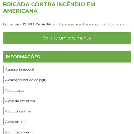
BRIGADA CONTRA INCÊNDIO EM
AMERICANA
Ligue para
19 99375-6484
ou
clique aqui
e entre em contato por email.
Solicite um orçamento
INFORMAÇÕES
Assessoria esocial
Avaliação periódica pgr
Avcb custo
Avcb da empresa
Avcb onde tirar
Avcb online
Avcb orçamento