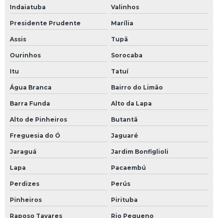
Indaiatuba
Valinhos
Presidente Prudente
Marília
Assis
Tupã
Ourinhos
Sorocaba
Itu
Tatuí
Água Branca
Bairro do Limão
Barra Funda
Alto da Lapa
Alto de Pinheiros
Butantã
Freguesia do Ó
Jaguaré
Jaraguá
Jardim Bonfiglioli
Lapa
Pacaembú
Perdizes
Perús
Pinheiros
Pirituba
Raposo Tavares
Rio Pequeno