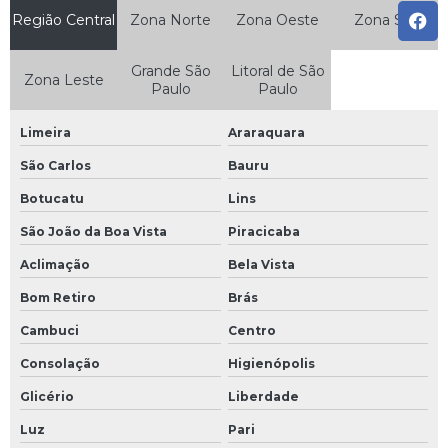
Região Central
Zona Norte
Zona Oeste
Zona Sul
Empresa que faz clcb em piracicaba
Empresa que faz clcb em sorocaba
Grande São
Litoral de São
Zona Leste
Paulo
Paulo
Serviço de assessoria esocial em campinas
Serviço de assessoria esocial em piracicaba
Limeira
Araraquara
Serviço de assessoria esocial em sorocaba
São Carlos
Bauru
Treinamento de brigada contra incêndio em americana
Botucatu
Lins
Treinamento de brigada contra incêndio em americana sp
São João da Boa Vista
Piracicaba
Aclimação
Bela Vista
Treinamento de brigada contra incêndio em campinas sp
Bom Retiro
Brás
Treinamento de brigada contra incêndio em piracicaba sp
Cambuci
Centro
Treinamento de brigada contra incêndio em sorocaba sp
Consolação
Higienópolis
Treinamento de brigada em americana
Glicério
Liberdade
Treinamento de brigada em americana sp
Luz
Pari
Treinamento de brigada em campinas