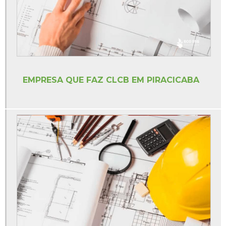
Licenciamento ambiental lp li lo
Orçamento pgr
Treinamentos segurança do trabalho ead
Treinamentos segurança do trabalho online
EMPRESA QUE FAZ CLCB EM PIRACICABA
Treinamentos sst esocial
Valor elaboração pgr
Valor estudo de impacto de vizinhança
Valor ltcat
Valor para fazer ltcat
Visita técnica de segurança do trabalho
Empresa de segurança do trabalho sp
Empresa de segurança do trabalho em americana