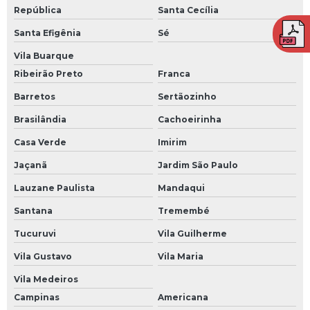
República
Santa Cecília
Treinamento de brigada em piracicaba
Santa Efigênia
Sé
Treinamento de brigada em sorocaba
Vila Buarque
Treinamento nr para empresas
Ribeirão Preto
Franca
Barretos
Sertãozinho
Brasilândia
Cachoeirinha
Casa Verde
Imirim
Jaçanã
Jardim São Paulo
Lauzane Paulista
Mandaqui
Santana
Tremembé
Tucuruvi
Vila Guilherme
Vila Gustavo
Vila Maria
Vila Medeiros
Campinas
Americana