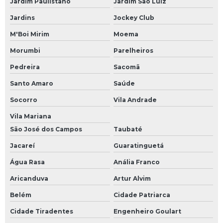
Jardim Paulistano
Jardim São Luiz
Jardins
Jockey Club
M'Boi Mirim
Moema
Morumbi
Parelheiros
Pedreira
Sacomã
Santo Amaro
Saúde
Socorro
Vila Andrade
Vila Mariana
São José dos Campos
Taubaté
Jacareí
Guaratinguetá
Água Rasa
Anália Franco
Aricanduva
Artur Alvim
Belém
Cidade Patriarca
Cidade Tiradentes
Engenheiro Goulart