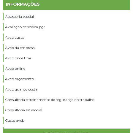
INFORMAÇÕES
Assessoria esocial
Avaliação periódica pgr
Avcb custo
Avcb da empresa
Avcb onde tirar
Avcb online
Avcb orçamento
Avcb quanto custa
Consultoria e treinamento de segurança do trabalho
Consultoria sst esocial
Custo avcb
Custo ltcat