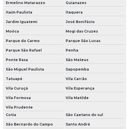
Ermelino Matarazzo
Guianazes
Itaim Paulista
Itaquera
Jardim Iguatemi
José Bonifácio
Moóca
Mogi das Cruzes
Parque do Carmo
Parque São Lucas
Parque São Rafael
Penha
Ponte Rasa
São Mateus
São Miguel Paulista
Sapopemba
Tatuapé
Vila Carrão
Vila Curuçá
Vila Esperança
Vila Formosa
Vila Matilde
Vila Prudente
Cotia
São Caetano do sul
São Bernardo do Campo
Santo André