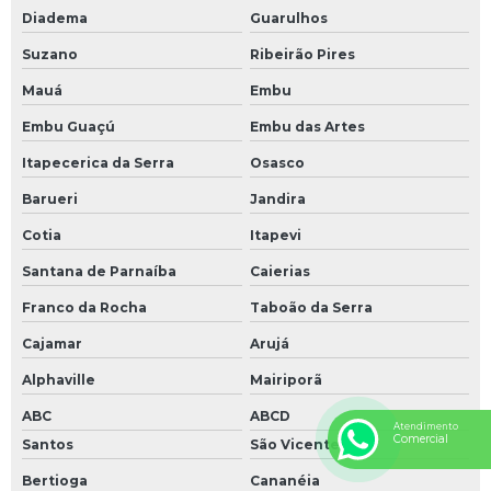
Diadema
Guarulhos
Suzano
Ribeirão Pires
Mauá
Embu
Embu Guaçú
Embu das Artes
Itapecerica da Serra
Osasco
Barueri
Jandira
Cotia
Itapevi
Santana de Parnaíba
Caierias
Franco da Rocha
Taboão da Serra
Cajamar
Arujá
Alphaville
Mairiporã
ABC
ABCD
Atendimento
Comercial
Santos
São Vicente
Bertioga
Cananéia