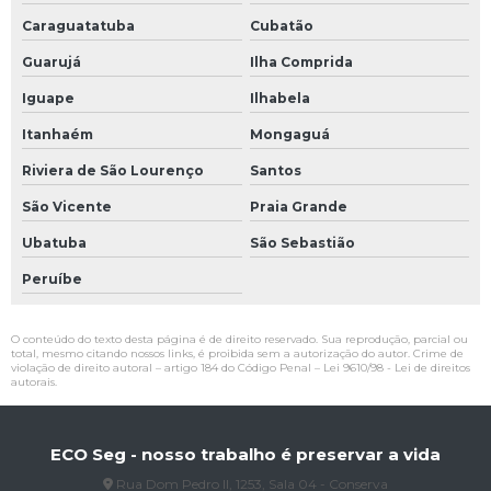
Caraguatatuba
Cubatão
Guarujá
Ilha Comprida
Iguape
Ilhabela
Itanhaém
Mongaguá
Riviera de São Lourenço
Santos
São Vicente
Praia Grande
Ubatuba
São Sebastião
Peruíbe
O conteúdo do texto desta página é de direito reservado. Sua reprodução, parcial ou
total, mesmo citando nossos links, é proibida sem a autorização do autor. Crime de
violação de direito autoral – artigo 184 do Código Penal –
Lei 9610/98 - Lei de direitos
autorais
.
ECO Seg - nosso trabalho é preservar a vida
Rua Dom Pedro II, 1253, Sala 04 - Conserva