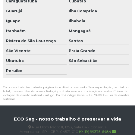
Caraguatatuba
Cubatão
Guarujá
Ilha Comprida
Iguape
Ilhabela
Itanhaém
Mongaguá
Riviera de São Lourenço
Santos
São Vicente
Praia Grande
Ubatuba
São Sebastião
Peruíbe
O conteúdo do texto desta página é de direito reservado. Sua reprodução, parcial ou
total, mesmo citando nossos links, é proibida sem a autorização do autor. Crime de
violação de direito autoral – artigo 184 do Código Penal –
Lei 9610/98 - Lei de direitos
autorais
.
ECO Seg - nosso trabalho é preservar a vida
Rua Dom Pedro II, 1253, Sala 04 - Conserva
Americana - SP - CEP: 04571-010
(19) 99375-6484