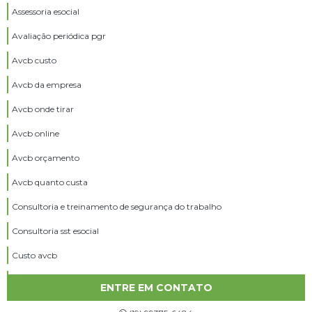
Assessoria esocial
Avaliação periódica pgr
Avcb custo
Avcb da empresa
Avcb onde tirar
Avcb online
Avcb orçamento
Avcb quanto custa
Consultoria e treinamento de segurança do trabalho
Consultoria sst esocial
Custo avcb
Custo ltcat
ENTRE EM CONTATO
Emissão avcb