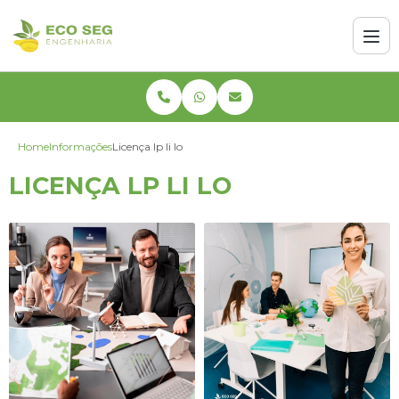
Home
Informações
Licença lp li lo
LICENÇA LP LI LO