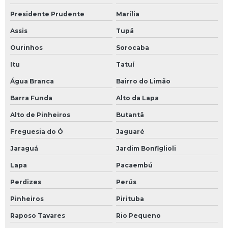
Presidente Prudente
Marília
Assis
Tupã
Ourinhos
Sorocaba
Itu
Tatuí
Água Branca
Bairro do Limão
Barra Funda
Alto da Lapa
Alto de Pinheiros
Butantã
Freguesia do Ó
Jaguaré
Jaraguá
Jardim Bonfiglioli
Lapa
Pacaembú
Perdizes
Perús
Pinheiros
Pirituba
Raposo Tavares
Rio Pequeno