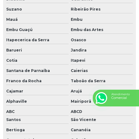
Suzano
Ribeirão Pires
Mauá
Embu
Embu Guaçú
Embu das Artes
Itapecerica da Serra
Osasco
Barueri
Jandira
Cotia
Itapevi
Santana de Parnaíba
Caierias
Franco da Rocha
Taboão da Serra
Cajamar
Arujá
Atendimento
Comercial
Alphaville
Mairiporã
ABC
ABCD
Santos
São Vicente
Bertioga
Cananéia