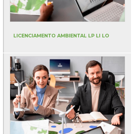
Orçamento pgr
Treinamentos segurança do trabalho ead
Treinamentos segurança do trabalho online
LICENCIAMENTO AMBIENTAL LP LI LO
Treinamentos sst esocial
Valor elaboração pgr
Valor estudo de impacto de vizinhança
Valor ltcat
Valor para fazer ltcat
Visita técnica de segurança do trabalho
Empresa de segurança do trabalho sp
Empresa de segurança do trabalho em americana
Treinamento da brigada de incêndio em americana