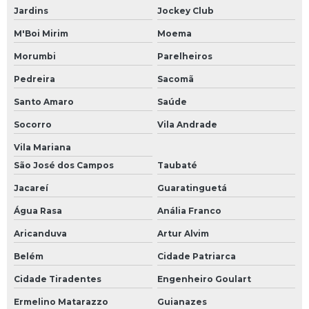
Jardins
Jockey Club
M'Boi Mirim
Moema
Morumbi
Parelheiros
Pedreira
Sacomã
Santo Amaro
Saúde
Socorro
Vila Andrade
Vila Mariana
São José dos Campos
Taubaté
Jacareí
Guaratinguetá
Água Rasa
Anália Franco
Aricanduva
Artur Alvim
Belém
Cidade Patriarca
Cidade Tiradentes
Engenheiro Goulart
Ermelino Matarazzo
Guianazes