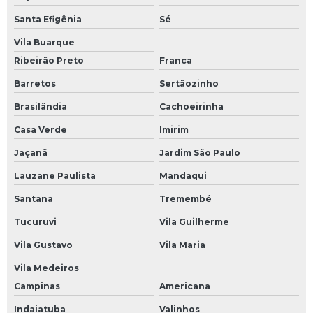
Treinamento de brigada em sorocaba
Santa Efigênia
Sé
Treinamento nr para empresas
Vila Buarque
Ribeirão Preto
Franca
Barretos
Sertãozinho
Brasilândia
Cachoeirinha
Casa Verde
Imirim
Jaçanã
Jardim São Paulo
Lauzane Paulista
Mandaqui
Santana
Tremembé
Tucuruvi
Vila Guilherme
Vila Gustavo
Vila Maria
Vila Medeiros
Campinas
Americana
Indaiatuba
Valinhos