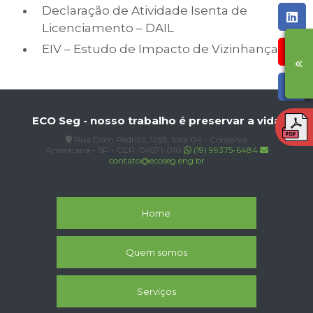
Declaração de Atividade Isenta de
Licenciamento – DAIL
EIV – Estudo de Impacto de Vizinhança
ECO Seg - nosso trabalho é preservar a vida
Rua Dom Pedro II, 1253, Sala 04 - Conserva
Americana - SP - CEP: 04571-010
(19) 99375-6484
contato@ecoseg.eng.br
Home
Quem somos
Serviços