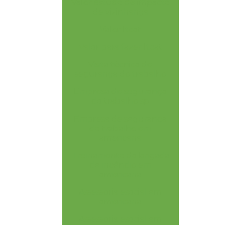
Valor estudo de impacto
de vizinhança
Valor ltcat
Valor para fazer ltcat
Visita técnica de
segurança do trabalho
Empresa de segurança
do trabalho sp
Empresa de segurança
do trabalho em
americana
Treinamento da brigada
de incêndio em
americana
Assessoria esocial em
americana
Assessoria esocial em