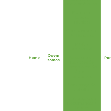
meio ambiente
Estudos e
Laudos
Técnicos
Gerenciamento
de Resíduos
Perícia
Ambiental
Quem
Assessoria em
Home
Por
somos
Estações de
Tratamento de
Água e
Efluentes
Segurança do
trabalho
Elaboração de
Documentos e
Laudos