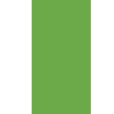
Custo avcb
Custo ltcat
Emissão avcb
Emitir clcb sp
Empresa de avcb
Empresa de consultoria e
treinamento de
segurança do trabalho
Empresa de laudo avcb
Empresa de laudo de
insalubridade
Empresa especializada
em avcb
Empresa para renovação
de avcb
Empresa que faz avcb