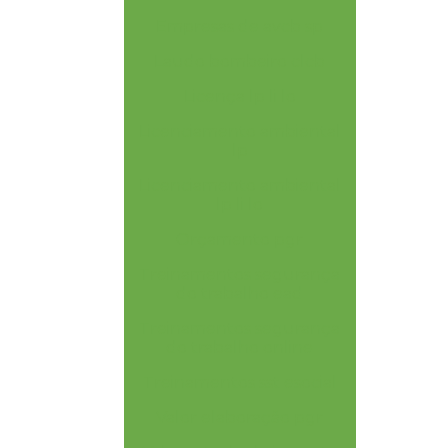
Empresas de avcb sp
Laudo bombeiro clcb
Licença lp li lo
Licenciamento ambiental
lp
Licenciamento ambiental
lp li lo
Orçamento pgr
Treinamentos segurança
do trabalho ead
Treinamentos segurança
do trabalho online
Treinamentos sst esocial
Valor elaboração pgr