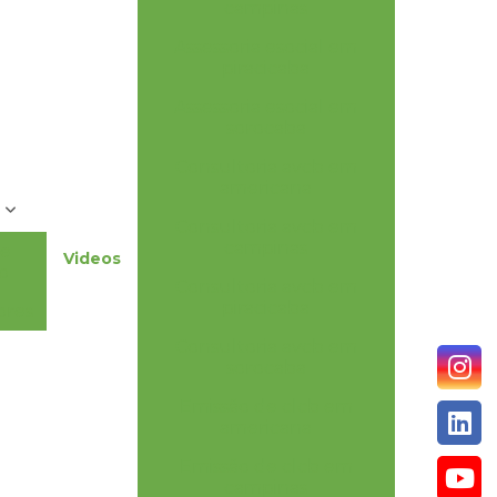
campinas
Assessoria esocial em
piracicaba
Assessoria esocial em
sorocaba
Consultoria avcb em
americana
o
Consultoria avcb em
campinas
he
Videos
o
Consultoria avcb em
piracicaba
ores
Consultoria avcb em
sorocaba
Emissão de clcb em
americana
Emissão de clcb em
campinas