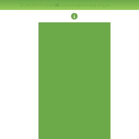
(19) 99375-6484
contato@ecoseg.eng.br
Assessoria esocial
Avaliação periódica pgr
Avcb custo
Avcb da empresa
Avcb onde tirar
Avcb online
Avcb orçamento
Avcb quanto custa
Consultoria e
treinamento de
segurança do trabalho
Consultoria sst esocial