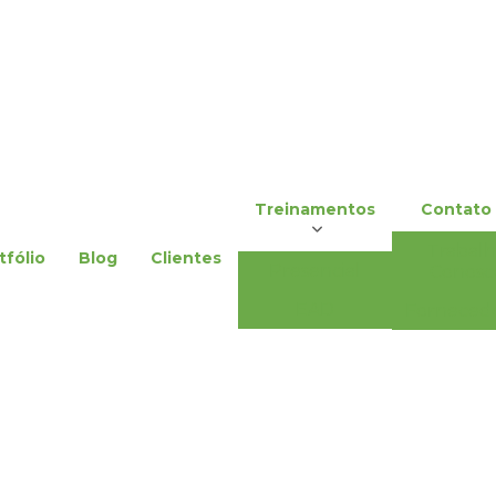
Contat
Treinamentos
Trabal
tfólio
Blog
Clientes
Presencial
Conosc
EAD
Forneced