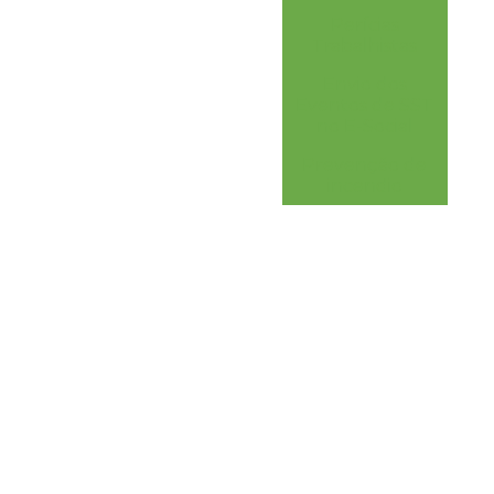
Perícias
Trabalhistas
Envio dos
Eventos de SST
no E-Social
Prevenção de
incendio